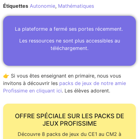
Étiquettes
Autonomie
,
Mathématiques
La plateforme a fermé ses portes récemment.
Les ressources ne sont plus accessibles au
téléchargement.
👉 Si vous êtes enseignant en primaire, nous vous
invitons à découvrir les
packs de jeux de notre amie
Profissime en cliquant ici
. Les élèves adorent.
OFFRE SPÉCIALE SUR LES PACKS DE
JEUX PROFISSIME
Découvre 8 packs de jeux du CE1 au CM2 à