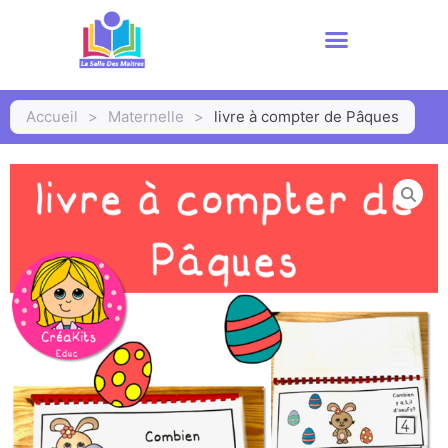
Accueil
>
Maternelle
>
livre à compter de Pâques