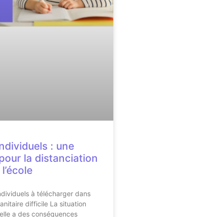
individuels : une
pour la distanciation
 l’école
individuels à télécharger dans
nitaire difficile La situation
uelle a des conséquences