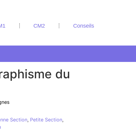
M1
CM2
Conseils
raphisme du
ignes
nne Section
,
Petite Section
,
n