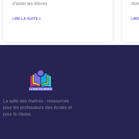
d’aider les élèves
dom
LIRE LA SUITE »
LIR
La salle des maitres : ressources
pour les professeurs des écoles et
pour la classe.