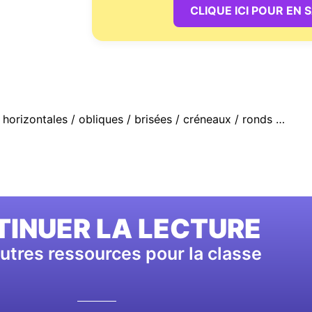
CLIQUE ICI POUR EN 
/ horizontales / obliques / brisées / créneaux / ronds …
INUER LA LECTURE
utres ressources pour la classe