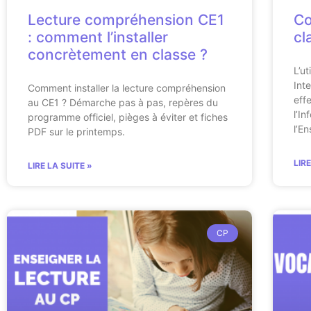
Lecture compréhension CE1
Co
: comment l’installer
cl
concrètement en classe ?
L’u
Int
Comment installer la lecture compréhension
eff
au CE1 ? Démarche pas à pas, repères du
l’I
programme officiel, pièges à éviter et fiches
l’E
PDF sur le printemps.
LIR
LIRE LA SUITE »
CP