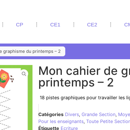
CP
CE1
CE2
C
e graphisme du printemps – 2
Mon cahier de g
printemps – 2
18 pistes graphiques pour travailler les l
Catégories
Divers
,
Grande Section
,
Moye
Pour les enseignants
,
Toute Petite Sectio
Étiquette
Ecriture