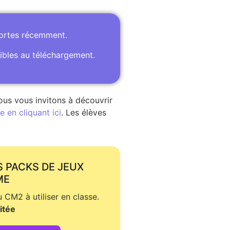
portes récemment.
ibles au téléchargement.
ous vous invitons à découvrir
 en cliquant ici
. Les élèves
S PACKS DE JEUX
ME
CM2 à utiliser en classe.
itée