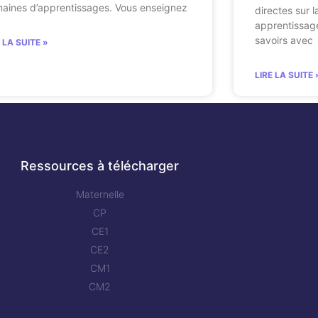
aines d’apprentissages. Vous enseignez
directes sur l
apprentissag
savoirs avec
E LA SUITE »
LIRE LA SUITE 
Ressources à télécharger
Maternelle
CP
CE1
CE2
CM1
CM2