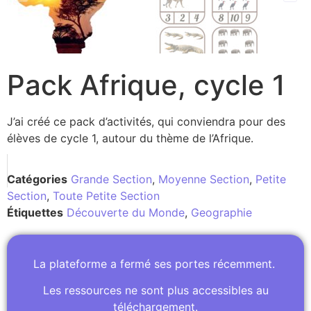
Pack Afrique, cycle 1
J’ai créé ce pack d’activités, qui conviendra pour des
élèves de cycle 1, autour du thème de l’Afrique.
Catégories
Grande Section
,
Moyenne Section
,
Petite
Section
,
Toute Petite Section
Étiquettes
Découverte du Monde
,
Geographie
La plateforme a fermé ses portes récemment.
Les ressources ne sont plus accessibles au
téléchargement.