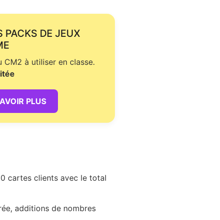
S PACKS DE JEUX
ME
CM2 à utiliser en classe.
itée
SAVOIR PLUS
cartes clients avec le total
rée, additions de nombres