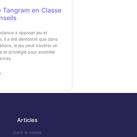
 le Tangram en Classe
nseils
tendance à opposer jeu et
, il a été démontré que dans
tions, le jeu peut s’avérer un
 et privilégié pour assimiler
ances.
»
Articles
Dans la classe