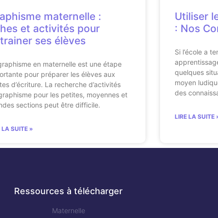
aphisme maternelle :
Utiliser
ches et activités pour
: Nos Co
trainer ses élèves
Si l’école a 
apprentissage
graphisme en maternelle est une étape
quelques situa
ortante pour préparer les élèves aux
moyen ludique
tes d’écriture. La recherche d’activités
des connaiss
graphisme pour les petites, moyennes et
ndes sections peut être difficile.
LIRE LA SUITE 
E LA SUITE »
Ressources à télécharger
Maternelle