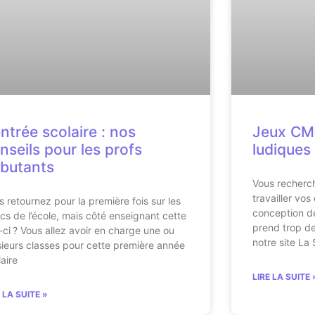
ntrée scolaire : nos
Jeux CM1
nseils pour les profs
ludiques
butants
Vous recherch
travailler vo
s retournez pour la première fois sur les
conception de
cs de l’école, mais côté enseignant cette
prend trop de
s-ci ? Vous allez avoir en charge une ou
notre site La 
sieurs classes pour cette première année
laire
LIRE LA SUITE 
E LA SUITE »