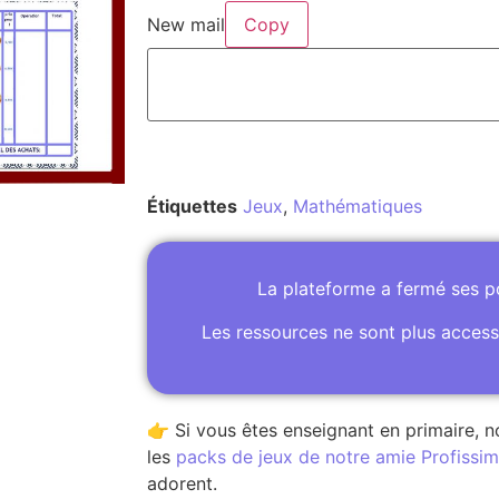
New mail
Copy
Étiquettes
Jeux
,
Mathématiques
La plateforme a fermé ses 
Les ressources ne sont plus access
👉 Si vous êtes enseignant en primaire, n
les
packs de jeux de notre amie Profissime
adorent.