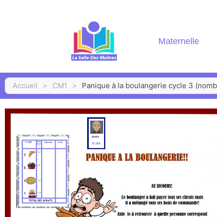
Maternelle
Accueil
>
CM1
>
Panique à la boulangerie cycle 3 (nom