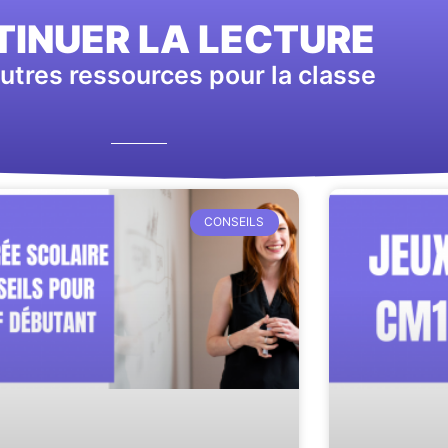
INUER LA LECTURE
utres ressources pour la classe
CONSEILS