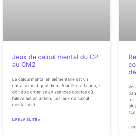
Jeux de calcul mental du CP
Re
au CM2
co
dé
Le calcul mental en élémentaire est un
entrainement quotidien. Pour être efficace, il
Vou
doit être organisé en séances courtes où
ban
l’élève est en action. Les jeux de calcul
foi
mental sont
plu
sco
LIRE LA SUITE »
LIR