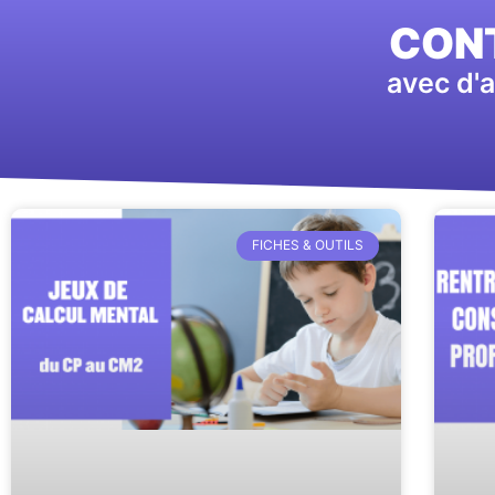
CONT
avec d'a
FICHES & OUTILS