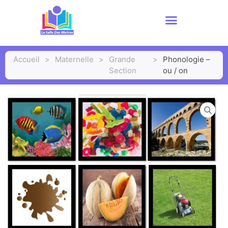
Accueil
>
Maternelle
>
Grande
>
Phonologie –
Section
ou / on