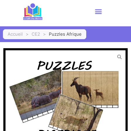
Accueil
>
CE2
>
Puzzles Afrique