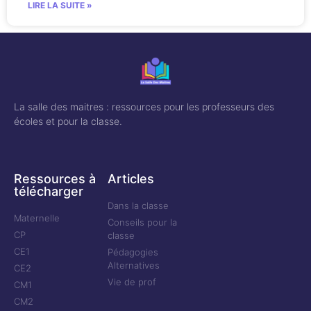
LIRE LA SUITE »
La salle des maitres : ressources pour les professeurs des
écoles et pour la classe.
Ressources à
Articles
télécharger
Dans la classe
Maternelle
Conseils pour la
CP
classe
CE1
Pédagogies
Alternatives
CE2
Vie de prof
CM1
CM2