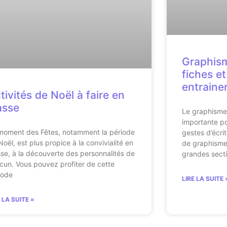
Graphism
fiches et
entraine
tivités de Noël à faire en
asse
Le graphisme
importante po
moment des Fêtes, notamment la période
gestes d’écrit
Noël, est plus propice à la convivialité en
de graphisme 
sse, à la découverte des personnalités de
grandes sectio
cun. Vous pouvez profiter de cette
iode
LIRE LA SUITE 
E LA SUITE »