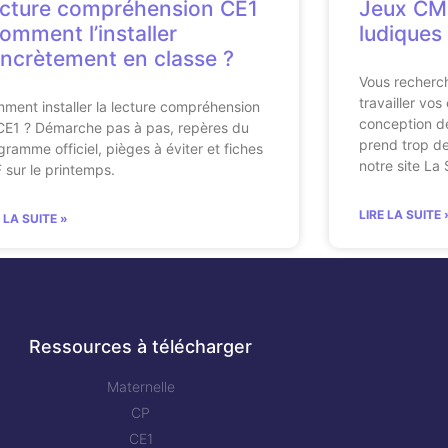
cture compréhension CE1
Jeux CM1
comment l’installer
ludiques
ncrètement en classe ?
Vous recherch
travailler vo
ment installer la lecture compréhension
conception de
CE1 ? Démarche pas à pas, repères du
prend trop de
gramme officiel, pièges à éviter et fiches
notre site La 
 sur le printemps.
LIRE LA SUITE 
E LA SUITE »
Ressources à télécharger
Maternelle
CP
CE1