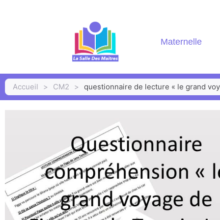
Maternelle
Accueil
>
CM2
>
questionnaire de lecture « le grand vo