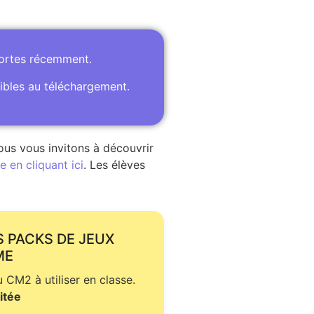
portes récemment.
ibles au téléchargement.
ous vous invitons à découvrir
 en cliquant ici
. Les élèves
S PACKS DE JEUX
ME
CM2 à utiliser en classe.
itée