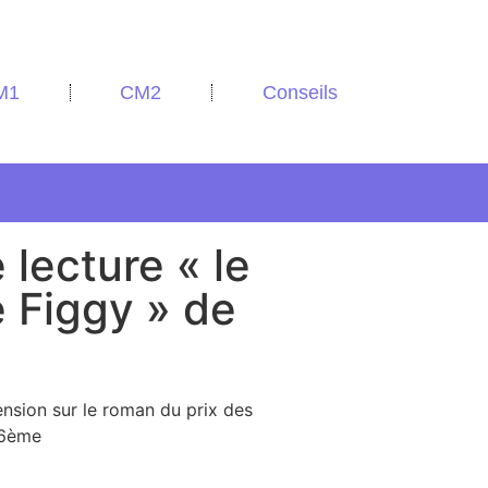
M1
CM2
Conseils
 lecture « le
 Figgy » de
nsion sur le roman du prix des
/6ème