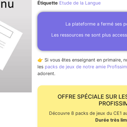
Étiquette
Etude de la Langue
La plateforme a fermé ses 
Les ressources ne sont plus access
👉 Si vous êtes enseignant en primaire, n
les
packs de jeux de notre amie Profissime
adorent.
OFFRE SPÉCIALE SUR LE
PROFISSI
Découvre 8 packs de jeux du CE1 au 
Durée très lim