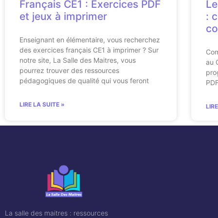
Français CE1 : Exercices PDF
Le
et jeux à imprimer
: 
co
Enseignant en élémentaire, vous recherchez
des exercices français CE1 à imprimer ? Sur
Com
notre site, La Salle des Maitres, vous
au 
pourrez trouver des ressources
pro
pédagogiques de qualité qui vous feront
PDF
LIRE LA SUITE »
LIR
La salle des maitres : ressources