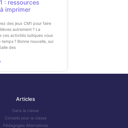
 : ressources
 à imprimer
ez des jeux CM1 pour faire
s élèves autrement ? La
 ces activités ludiques vous
 temps ? Bonne nouvelle, sur
Salle des
»
Articles
Dans la classe
Conseils pour la classe
Pédagogies Alternatives