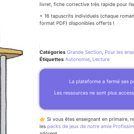
livret, fiche corrective très rapide pour l’
+ 16 tapuscrits individuels (chaque roman
format PDF) disponibles offerts !
Catégories
Grande Section
,
Pour les ens
Étiquettes
Autonomie
,
Lecture
La plateforme a fermé ses 
Les ressources ne sont plus access
👉 Si vous êtes enseignant en primaire, n
les
packs de jeux de notre amie Profissime
adorent.