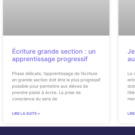
Écriture grande section : un
Je
apprentissage progressif
a
Phase délicate, l’apprentissage de l’écriture
Le 
en grande section doit être le plus progressif
ent
possible pour permettre aux élèves de
doi
prendre plaisir à écrire. La prise de
l’é
conscience du sens de
men
LIRE LA SUITE »
LIR