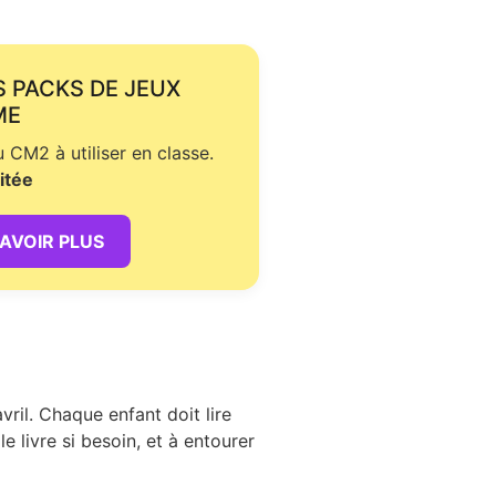
S PACKS DE JEUX
ME
CM2 à utiliser en classe.
itée
SAVOIR PLUS
vril. Chaque enfant doit lire
e livre si besoin, et à entourer