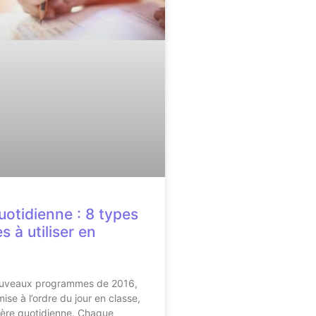
uotidienne : 8 types
s à utiliser en
ouveaux programmes de 2016,
mise à l’ordre du jour en classe,
ière quotidienne. Chaque