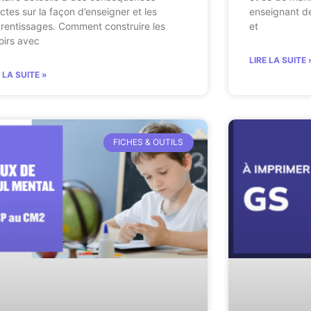
ectes sur la façon d’enseigner et les
enseignant de
rentissages. Comment construire les
et
oirs avec
LIRE LA SUITE 
E LA SUITE »
FICHES & OUTILS