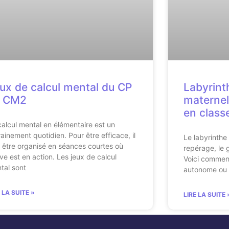
ux de calcul mental du CP
Labyrint
u CM2
maternel
en class
calcul mental en élémentaire est un
rainement quotidien. Pour être efficace, il
Le labyrinthe 
t être organisé en séances courtes où
repérage, le 
lève est en action. Les jeux de calcul
Voici comment 
tal sont
autonome ou d
E LA SUITE »
LIRE LA SUITE 