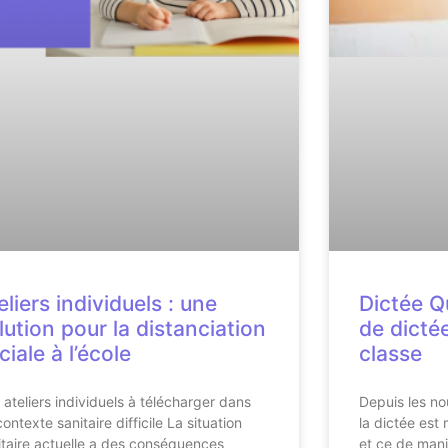
eliers individuels : une
Dictée Q
lution pour la distanciation
de dictée
ciale à l’école
classe
 ateliers individuels à télécharger dans
Depuis les n
ontexte sanitaire difficile La situation
la dictée est 
itaire actuelle a des conséquences
et ce de man