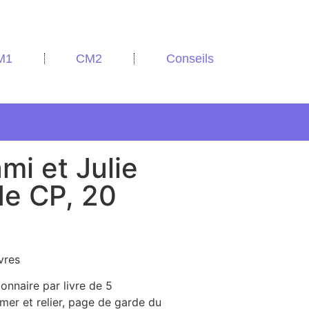
M1
CM2
Conseils
mi et Julie
de CP, 20
vres
ionnaire par livre de 5
imer et relier, page de garde du