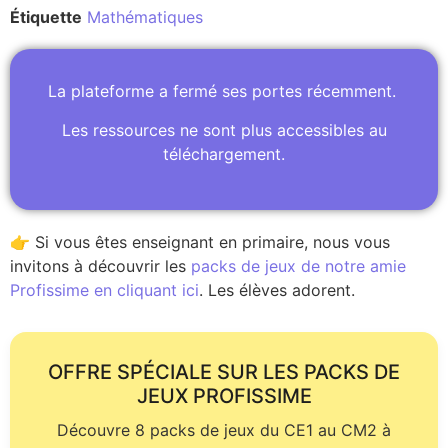
Étiquette
Mathématiques
La plateforme a fermé ses portes récemment.
Les ressources ne sont plus accessibles au
téléchargement.
👉 Si vous êtes enseignant en primaire, nous vous
invitons à découvrir les
packs de jeux de notre amie
Profissime en cliquant ici
. Les élèves adorent.
OFFRE SPÉCIALE SUR LES PACKS DE
JEUX PROFISSIME
Découvre 8 packs de jeux du CE1 au CM2 à