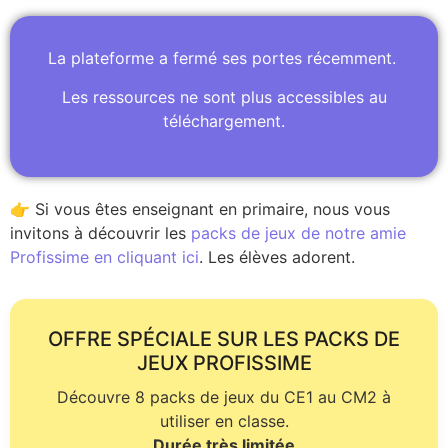
La plateforme a fermé ses portes récemment.
Les ressources ne sont plus accessibles au
téléchargement.
👉 Si vous êtes enseignant en primaire, nous vous
invitons à découvrir les
packs de jeux de notre amie
Profissime en cliquant ici
. Les élèves adorent.
OFFRE SPÉCIALE SUR LES PACKS DE
JEUX PROFISSIME
Découvre 8 packs de jeux du CE1 au CM2 à
utiliser en classe.
Durée très limitée