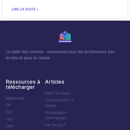
LIRE LA SUITE »
La salle des maitres : ressources pour les professeurs des
écoles et pour la classe.
Ressources à
Articles
télécharger
Dans la classe
Maternelle
Conseils pour la
CP
classe
CE1
Pédagogies
Alternatives
CE2
Vie de prof
CM1