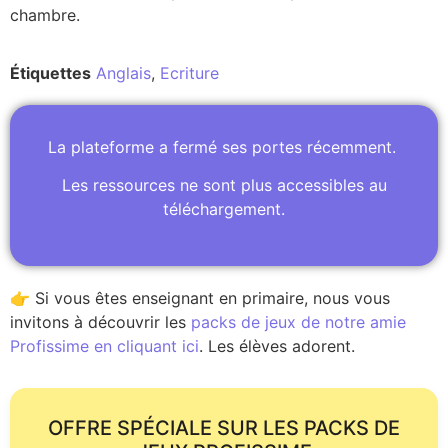
chambre.
Étiquettes
Anglais
,
Ecriture
La plateforme a fermé ses portes récemment.
Les ressources ne sont plus accessibles au
téléchargement.
👉 Si vous êtes enseignant en primaire, nous vous
invitons à découvrir les
packs de jeux de notre amie
Profissime en cliquant ici
. Les élèves adorent.
OFFRE SPÉCIALE SUR LES PACKS DE