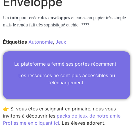
Enveloppe
tuto
créer des enveloppes
Un
pour
et cartes en papier très simple
mais le rendu fait très sophistiqué et chic. ????
Étiquettes
Autonomie
,
Jeux
La plateforme a fermé ses portes récemment.
Les ressources ne sont plus accessibles au
téléchargement.
👉 Si vous êtes enseignant en primaire, nous vous
invitons à découvrir les
packs de jeux de notre amie
Profissime en cliquant ici
. Les élèves adorent.