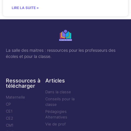
LIRE LA SUITE »
La salle des maitres : ressources pour les professeurs des
écoles et pour la classe.
Ressources à
Articles
télécharger
Dans la classe
Maternelle
Conseils pour la
CP
classe
CE1
Pédagogies
Alternatives
CE2
Vie de prof
CM1