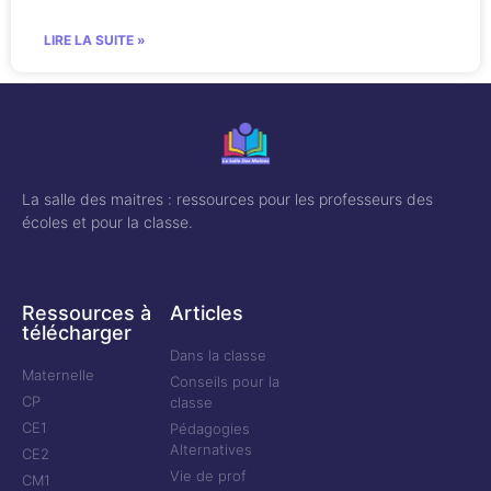
LIRE LA SUITE »
La salle des maitres : ressources pour les professeurs des
écoles et pour la classe.
Ressources à
Articles
télécharger
Dans la classe
Maternelle
Conseils pour la
CP
classe
CE1
Pédagogies
Alternatives
CE2
Vie de prof
CM1