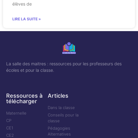
élèves de
LIRE LA SUITE »
La salle des maitres : ressources pour les professeurs des
écoles et pour la classe.
Ressources à
Articles
télécharger
Dans la classe
Maternelle
Conseils pour la
CP
classe
CE1
Pédagogies
Alternatives
CE2