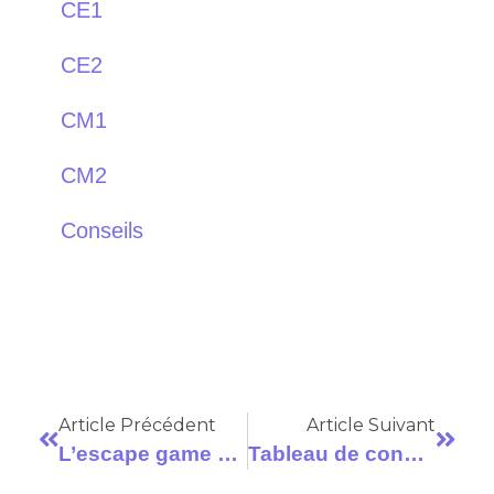
CE1
CE2
CM1
CM2
Conseils
Article Précédent
Article Suivant
L’escape game s’invite dans les classes
Tableau de conversion des grammes au CM2 : la méthode qui marche en classe