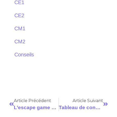
CE1
CE2
CM1
CM2
Conseils
Article Précédent
Article Suivant
L’escape game s’invite dans les classes
Tableau de conversion des grammes au CM2 : la méthode qui marche en classe