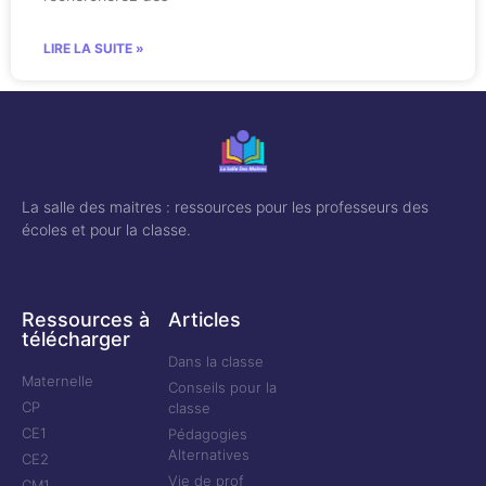
LIRE LA SUITE »
La salle des maitres : ressources pour les professeurs des
écoles et pour la classe.
Ressources à
Articles
télécharger
Dans la classe
Maternelle
Conseils pour la
CP
classe
CE1
Pédagogies
Alternatives
CE2
Vie de prof
CM1