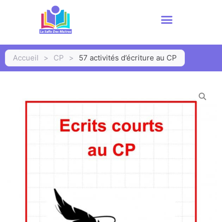
Accueil
>
CP
>
57 activités d’écriture au CP