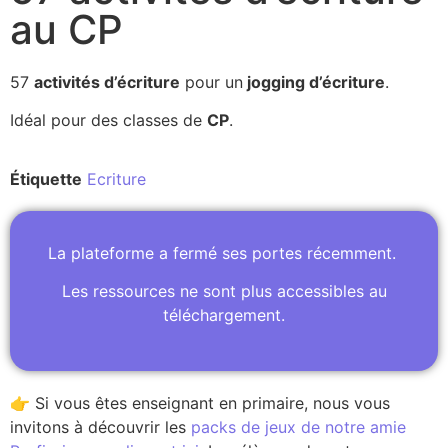
au CP
57
activités d’écriture
pour un
jogging d’écriture
.
Idéal pour des classes de
CP
.
Étiquette
Ecriture
La plateforme a fermé ses portes récemment.
Les ressources ne sont plus accessibles au
téléchargement.
👉 Si vous êtes enseignant en primaire, nous vous
invitons à découvrir les
packs de jeux de notre amie