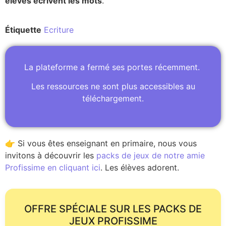
élèves écrivent les mots
.
Étiquette
Ecriture
La plateforme a fermé ses portes récemment.
Les ressources ne sont plus accessibles au
téléchargement.
👉 Si vous êtes enseignant en primaire, nous vous
invitons à découvrir les
packs de jeux de notre amie
Profissime en cliquant ici
. Les élèves adorent.
OFFRE SPÉCIALE SUR LES PACKS DE
JEUX PROFISSIME