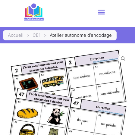
Accueil
>
CE1
>
Atelier autonome d’encodage