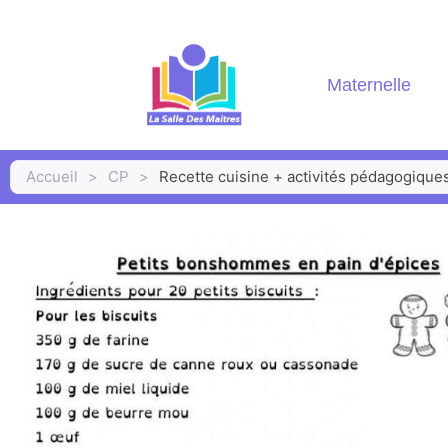
Maternelle
Accueil
>
CP
>
Recette cuisine + activités pédagogiques