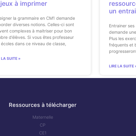
 jeux à imprimer
ressourc
un entra
eigner la grammaire en CM1 demande
border diverses notions. Celles-ci sont
Entrainer ses
vent complexes à maitriser pour bon
demande une r
bre d’élèves. Si vous êtes professeur
Plus les exerc
 écoles dans ce niveau de classe,
fréquents et 
progresseron
E LA SUITE »
LIRE LA SUITE 
Ressources à télécharger
Maternelle
CP
CE1