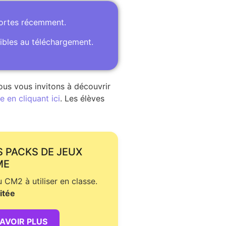
portes récemment.
ibles au téléchargement.
ous vous invitons à découvrir
 en cliquant ici
. Les élèves
S PACKS DE JEUX
ME
CM2 à utiliser en classe.
itée
SAVOIR PLUS