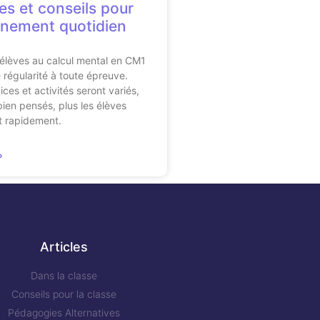
es et conseils pour
inement quotidien
 élèves au calcul mental en CM1
égularité à toute épreuve.
ices et activités seront variés,
bien pensés, plus les élèves
t rapidement.
»
Articles
Dans la classe
Conseils pour la classe
Pédagogies Alternatives