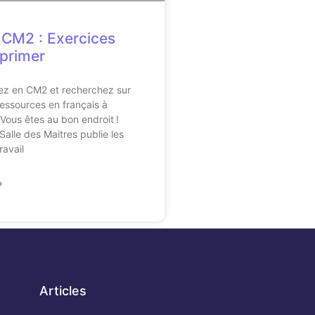
 CM2 : Exercices
primer
ez en CM2 et recherchez sur
ressources en français à
 Vous êtes au bon endroit !
Salle des Maitres publie les
ravail
»
Articles