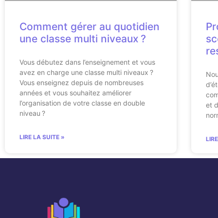
Comment gérer au quotidien
Pr
une classe multi niveaux ?
sc
re
Vous débutez dans l’enseignement et vous
avez en charge une classe multi niveaux ?
Nou
Vous enseignez depuis de nombreuses
d’é
années et vous souhaitez améliorer
com
l’organisation de votre classe en double
et d
niveau ?
nor
LIRE LA SUITE »
LIR