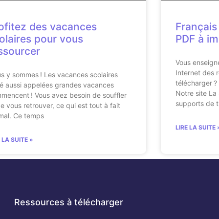
ofitez des vacances
Français
olaires pour vous
PDF à im
ssourcer
Vous enseign
Internet des 
s y sommes ! Les vacances scolaires
télécharger ?
té aussi appelées grandes vacances
Notre site La 
mencent ! Vous avez besoin de souffler
supports de t
e vous retrouver, ce qui est tout à fait
mal. Ce temps
LIRE LA SUITE 
E LA SUITE »
Ressources à télécharger