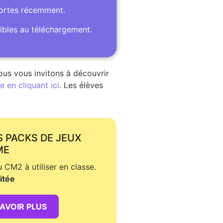
portes récemment.
ibles au téléchargement.
ous vous invitons à découvrir
 en cliquant ici
. Les élèves
S PACKS DE JEUX
ME
CM2 à utiliser en classe.
itée
SAVOIR PLUS