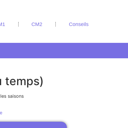
M1
CM2
Conseils
u temps)
 les saisons
re