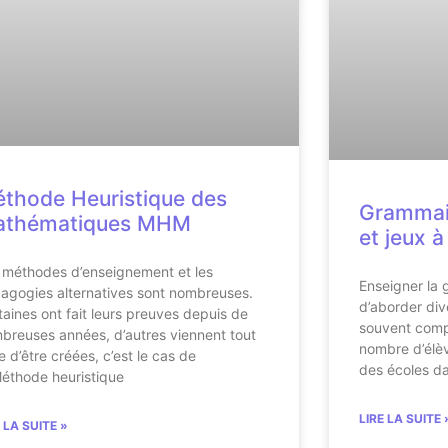
thode Heuristique des
Grammair
athématiques MHM
et jeux 
 méthodes d’enseignement et les
Enseigner la
agogies alternatives sont nombreuses.
d’aborder div
taines ont fait leurs preuves depuis de
souvent comp
breuses années, d’autres viennent tout
nombre d’élèv
e d’être créées, c’est le cas de
des écoles da
Méthode heuristique
LIRE LA SUITE 
E LA SUITE »