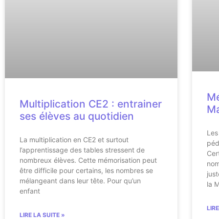
Mé
Multiplication CE2 : entrainer
M
ses élèves au quotidien
Les
La multiplication en CE2 et surtout
péd
l’apprentissage des tables stressent de
Cer
nombreux élèves. Cette mémorisation peut
nom
être difficile pour certains, les nombres se
just
mélangeant dans leur tête. Pour qu’un
la 
enfant
LIR
LIRE LA SUITE »