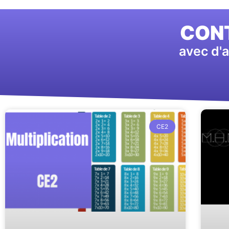
CONT
avec d'a
CE2