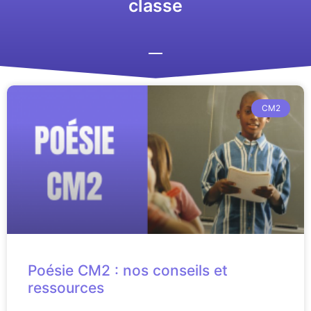
classe
CM2
Poésie CM2 : nos conseils et
ressources