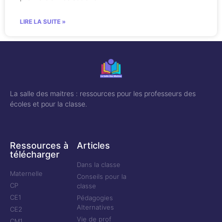
LIRE LA SUITE »
La salle des maitres : ressources pour les professeurs des
écoles et pour la classe.
Ressources à
Articles
télécharger
Dans la classe
Maternelle
Conseils pour la
CP
classe
CE1
Pédagogies
Alternatives
CE2
Vie de prof
CM1