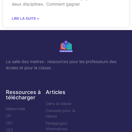
deux disciplines. Comment gagner
LIRE LA SUITE »
La salle des maitres : ressources pour les professeurs des
écoles et pour la classe.
Ressources à
Articles
télécharger
Dans la classe
Maternelle
Conseils pour la
CP
classe
CE1
Pédagogies
Alternatives
CE2