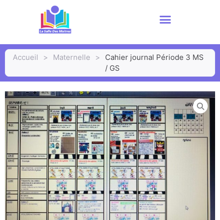
Accueil
>
Maternelle
>
Cahier journal Période 3 MS
/ GS