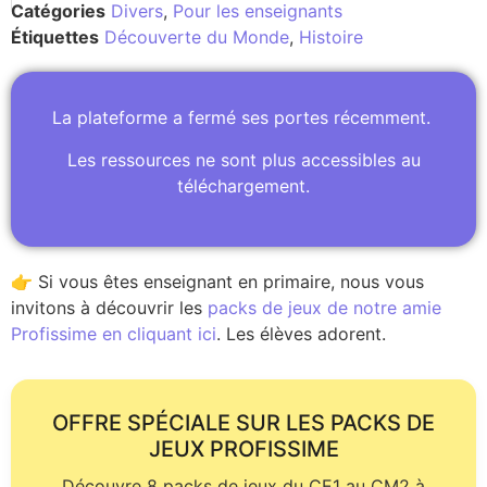
Catégories
Divers
,
Pour les enseignants
Étiquettes
Découverte du Monde
,
Histoire
La plateforme a fermé ses portes récemment.
Les ressources ne sont plus accessibles au
téléchargement.
👉 Si vous êtes enseignant en primaire, nous vous
invitons à découvrir les
packs de jeux de notre amie
Profissime en cliquant ici
. Les élèves adorent.
OFFRE SPÉCIALE SUR LES PACKS DE
JEUX PROFISSIME
Découvre 8 packs de jeux du CE1 au CM2 à