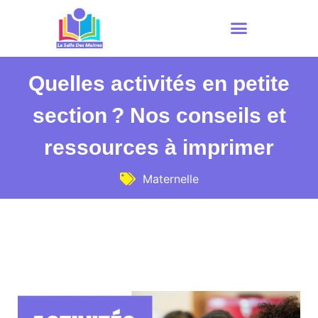
Quelles activités en petite
section ? Nos conseils et
ressources à imprimer
Maternelle