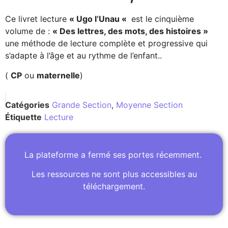
Ce livret lecture
« Ugo l’Unau «
est le cinquième
volume de :
« Des lettres, des mots, des histoires »
une méthode de lecture complète et progressive qui
s’adapte à l’âge et au rythme de l’enfant.
.
(
CP
ou
maternelle
)
Catégories
Grande Section
,
Moyenne Section
Étiquette
Lecture
La plateforme a fermé ses portes récemment.
Les ressources ne sont plus accessibles au
téléchargement.