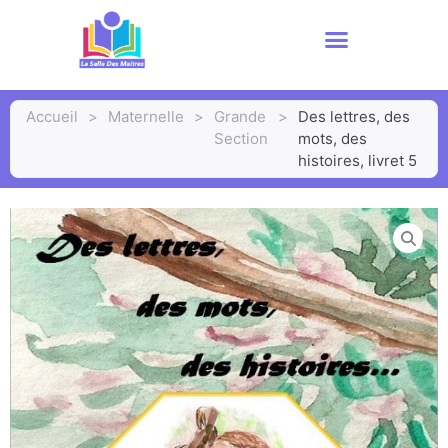
Accueil
>
Maternelle
>
Grande
>
Des lettres, des
Section
mots, des
histoires, livret 5