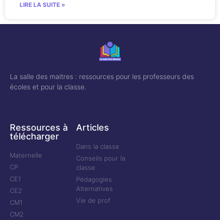
LIRE LA SUITE »
La salle des maitres : ressources pour les professeurs des
écoles et pour la classe.
Ressources à
Articles
télécharger
Dans la classe
Maternelle
Conseils pour la
CP
classe
CE1
Pédagogies
Alternatives
CE2
Vie de prof
CM1
CM2