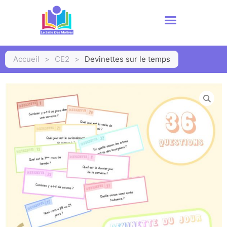
Accueil
>
CE2
>
Devinettes sur le temps