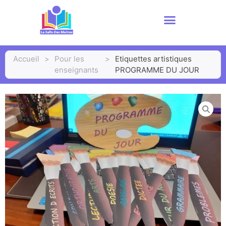
Accueil
>
Pour les
>
Etiquettes artistiques
enseignants
PROGRAMME DU JOUR