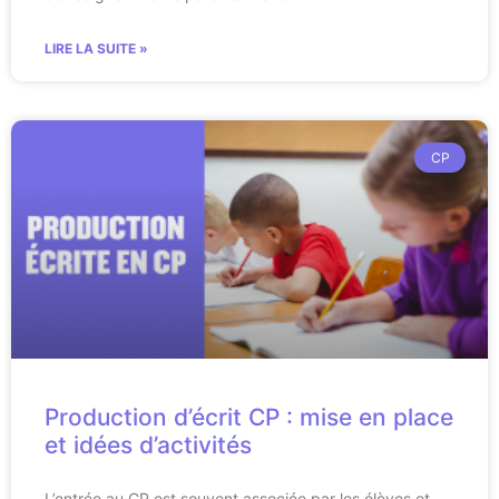
LIRE LA SUITE »
CP
Production d’écrit CP : mise en place
et idées d’activités
L’entrée au CP est souvent associée par les élèves et