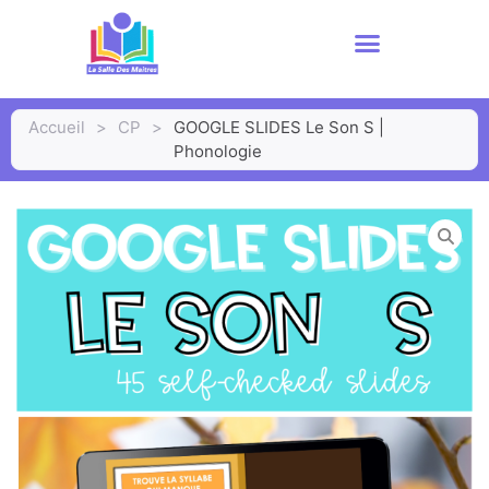
Accueil
>
CP
>
GOOGLE SLIDES Le Son S |
Phonologie