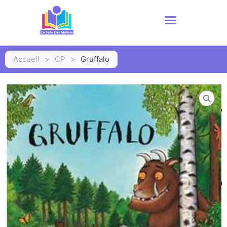
Accueil
>
CP
>
Gruffalo