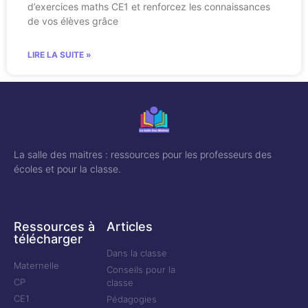
d’exercices maths CE1 et renforcez les connaissances
de vos élèves grâce
LIRE LA SUITE »
La salle des maitres : ressources pour les professeurs des
écoles et pour la classe.
Ressources à
Articles
télécharger
Dans la classe
Maternelle
Conseils pour la
CP
classe
CE1
Pédagogies