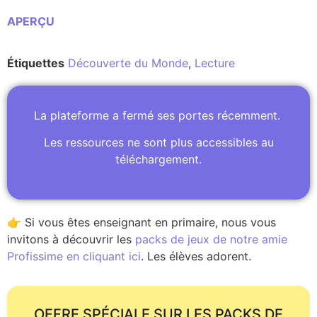
APERÇU
Étiquettes
Découverte du Monde
,
Lecture
La plateforme a fermé ses portes récemment.
Les ressources ne sont plus accessibles au
téléchargement.
👉 Si vous êtes enseignant en primaire, nous vous
invitons à découvrir les
packs de jeux de notre amie
Profissime en cliquant ici
. Les élèves adorent.
OFFRE SPÉCIALE SUR LES PACKS DE