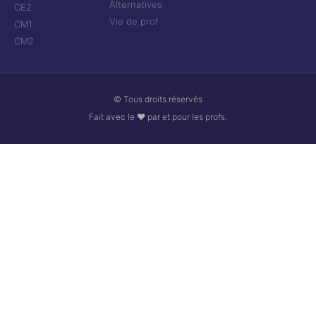
Alternatives
CE2
Vie de prof
CM1
CM2
© Tous droits réservés
Fait avec le ❤ par et pour les profs.