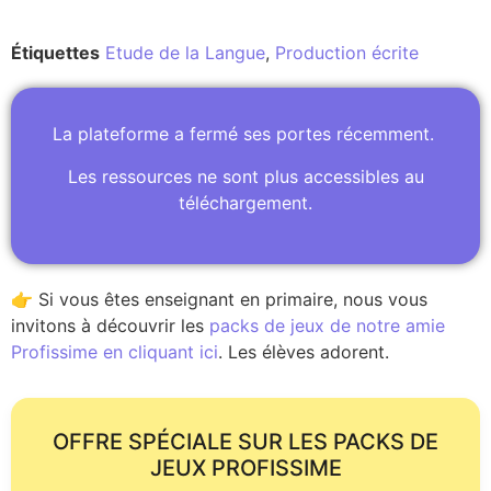
Étiquettes
Etude de la Langue
,
Production écrite
La plateforme a fermé ses portes récemment.
Les ressources ne sont plus accessibles au
téléchargement.
👉 Si vous êtes enseignant en primaire, nous vous
invitons à découvrir les
packs de jeux de notre amie
Profissime en cliquant ici
. Les élèves adorent.
OFFRE SPÉCIALE SUR LES PACKS DE
JEUX PROFISSIME