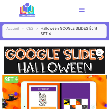
Accueil
>
CE2
>
Halloween GOOGLE SLIDES Écrit
SET 4