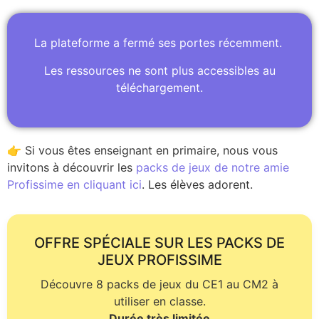
La plateforme a fermé ses portes récemment.
Les ressources ne sont plus accessibles au
téléchargement.
👉 Si vous êtes enseignant en primaire, nous vous
invitons à découvrir les
packs de jeux de notre amie
Profissime en cliquant ici
. Les élèves adorent.
OFFRE SPÉCIALE SUR LES PACKS DE
JEUX PROFISSIME
Découvre 8 packs de jeux du CE1 au CM2 à
utiliser en classe.
Durée très limitée