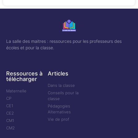
La salle des maitres : ressources pour les professeurs des
écoles et pour la classe.
Ressources à
Articles
télécharger
Dans la classe
Maternelle
Conseils pour la
CP
classe
CE1
Pédagogies
Alternatives
CE2
Vie de prof
CM1
CM2