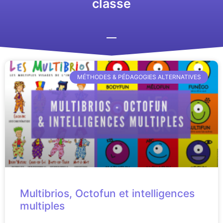
classe
MÉTHODES & PÉDAGOGIES ALTERNATIVES
Multibrios, Octofun et intelligences
multiples