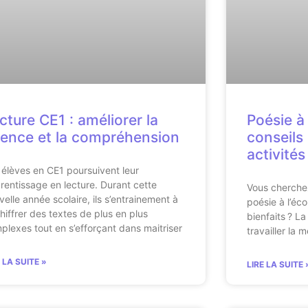
cture CE1 : améliorer la
Poésie à 
uence et la compréhension
conseils 
activités
 élèves en CE1 poursuivent leur
rentissage en lecture. Durant cette
Vous cherchez
velle année scolaire, ils s’entrainement à
poésie à l’éco
hiffrer des textes de plus en plus
bienfaits ? La
plexes tout en s’efforçant dans maitriser
travailler la 
E LA SUITE »
LIRE LA SUITE 