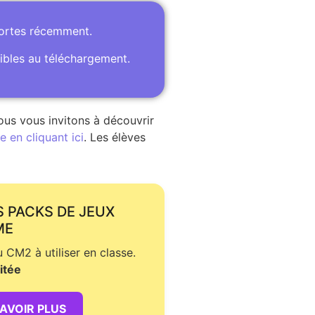
portes récemment.
ibles au téléchargement.
ous vous invitons à découvrir
 en cliquant ici
. Les élèves
S PACKS DE JEUX
ME
CM2 à utiliser en classe.
itée
SAVOIR PLUS