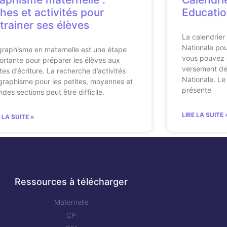
ches et activités pour
Educatio
trainer ses élèves
La calendrier
Nationale po
graphisme en maternelle est une étape
vous pouvez c
ortante pour préparer les élèves aux
versement des
tes d’écriture. La recherche d’activités
Nationale. Le
graphisme pour les petites, moyennes et
présente
ndes sections peut être difficile.
LIRE LA SUITE 
E LA SUITE »
Ressources à télécharger
Maternelle
CP