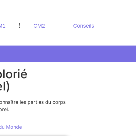
M1
CM2
Conseils
lorié
l)
onnaître les parties du corps
orel.
 du Monde