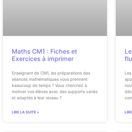
Maths CM1 : Fiches et
Le
Exercices à imprimer
fl
Enseignant de CM1, les préparations des
Les
séances mathématiques vous prennent
app
beaucoup de temps ? Vous cherchez à
nou
motiver vos élèves avec des supports variés
déc
et adaptés à leur niveau ?
com
LIRE LA SUITE »
LIR