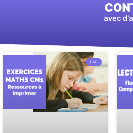
CONT
avec d'a
CM1