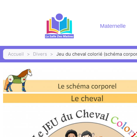
Maternelle
Accueil
>
Divers
>
Jeu du cheval colorié (schéma corpor