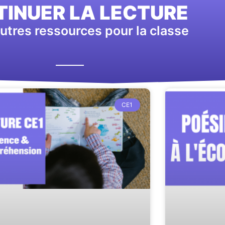
INUER LA LECTURE
utres ressources pour la classe
CE1