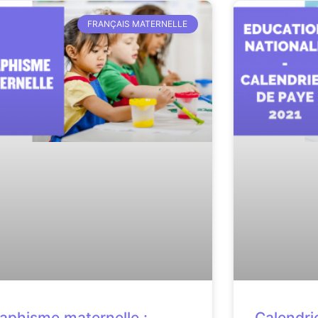
FRANÇAIS MATERNELLE
aphisme maternelle :
Calendri