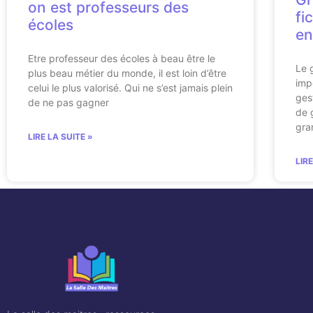
on est professeurs des
fi
écoles
en
Etre professeur des écoles à beau être le
Le 
plus beau métier du monde, il est loin d’être
imp
celui le plus valorisé. Qui ne s’est jamais plein
ges
de ne pas gagner
de 
gra
LIRE LA SUITE »
LIR