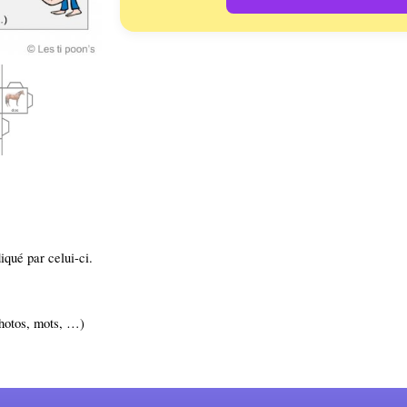
diqué
par celui-ci.
photos, mots, …)