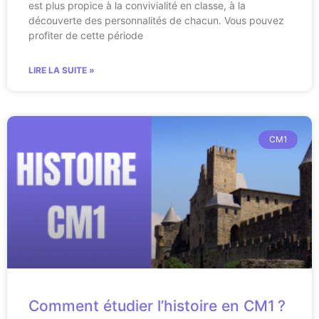
est plus propice à la convivialité en classe, à la
découverte des personnalités de chacun. Vous pouvez
profiter de cette période
LIRE LA SUITE »
CM1
Comment étudier l’histoire en CM1 ?