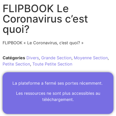
FLIPBOOK Le
Coronavirus c’est
quoi?
FLIPBOOK « Le Coronavirus, c’est quoi? »
Catégories
Divers
,
Grande Section
,
Moyenne Section
,
Petite Section
,
Toute Petite Section
La plateforme a fermé ses portes récemment.
Les ressources ne sont plus accessibles au
téléchargement.