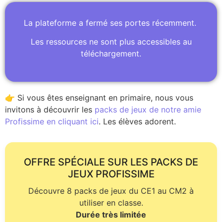
La plateforme a fermé ses portes récemment.
Les ressources ne sont plus accessibles au
téléchargement.
👉 Si vous êtes enseignant en primaire, nous vous
invitons à découvrir les
packs de jeux de notre amie
Profissime en cliquant ici
. Les élèves adorent.
OFFRE SPÉCIALE SUR LES PACKS DE
JEUX PROFISSIME
Découvre 8 packs de jeux du CE1 au CM2 à
utiliser en classe.
Durée très limitée