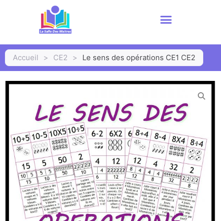
Accueil
>
CE2
>
Le sens des opérations CE1 CE2