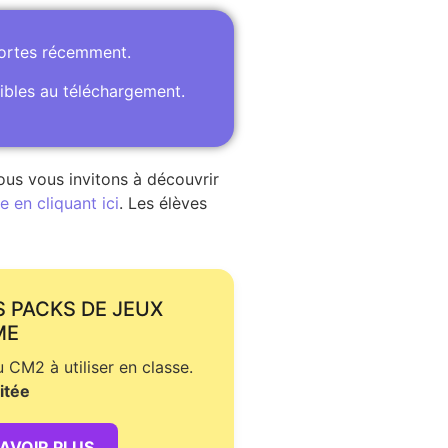
portes récemment.
ibles au téléchargement.
ous vous invitons à découvrir
 en cliquant ici
. Les élèves
S PACKS DE JEUX
ME
CM2 à utiliser en classe.
itée
SAVOIR PLUS