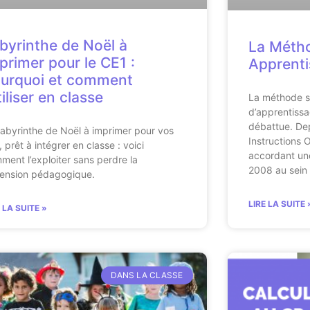
byrinthe de Noël à
La Métho
primer pour le CE1 :
Apprenti
urquoi et comment
utiliser en classe
La méthode s
d’apprentissa
débattue. Dep
labyrinthe de Noël à imprimer pour vos
Instructions Of
 prêt à intégrer en classe : voici
accordant un
ment l’exploiter sans perdre la
2008 au sein
ension pédagogique.
LIRE LA SUITE 
E LA SUITE »
DANS LA CLASSE