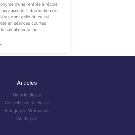
onyme d’une rentrée à l’école
ais aussi de l’introduction de
ières dont celle du calcul
nisé en séances courtes
 le calcul mental en
»
Articles
Dans la classe
Conseils pour la classe
Pédagogies Alternatives
Vie de prof