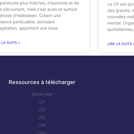
pératures plus fraîches, d’automne et de
Le CP est syn
s s’écourtant, mais c’est aussi et surtout
des grands, m
période d’Halloween. Créant une
nouvelles mat
iance particulière, stimulant
mental. Orga
magination, apportant une dose
quotidiennes,
E LA SUITE »
LIRE LA SUITE 
Ressources à télécharger
Maternelle
CP
CE1
CE2
CM1
CM2