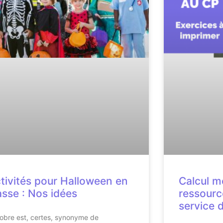
tivités pour Halloween en
Calcul m
asse : Nos idées
ressourc
service 
obre est, certes, synonyme de