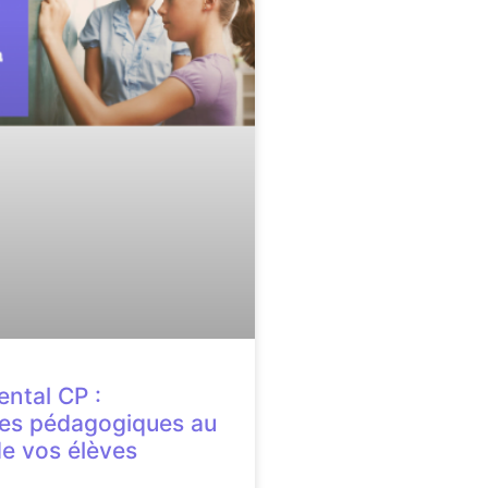
ental CP :
es pédagogiques au
de vos élèves