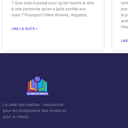
? Que s’est-il passé pour qu’on tourne le dos
tem
à une personne qu’on a jadis portée aux
jour
nues ? Pourquoi Céline Alvarez, linguiste,
la 
amb
l’i
LIRE LA SUITE »
LIR
La salle des maitres : ressources
pour les professeurs des écoles et
pour la classe.