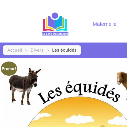
Maternelle
Accueil
>
Divers
>
Les équidés
Promo !