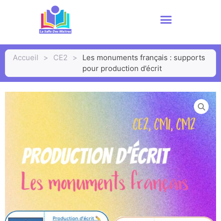
Accueil
>
CE2
>
Les monuments français : supports
pour production d’écrit