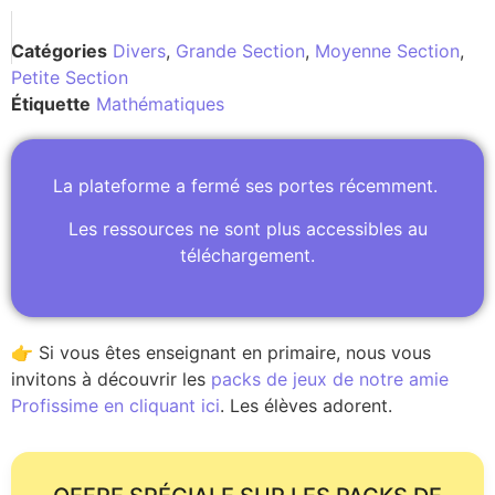
Catégories
Divers
,
Grande Section
,
Moyenne Section
,
Petite Section
Étiquette
Mathématiques
La plateforme a fermé ses portes récemment.
Les ressources ne sont plus accessibles au
téléchargement.
👉 Si vous êtes enseignant en primaire, nous vous
invitons à découvrir les
packs de jeux de notre amie
Profissime en cliquant ici
. Les élèves adorent.