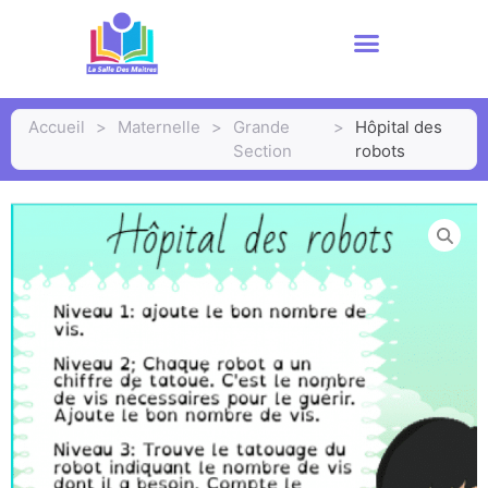
Accueil
>
Maternelle
>
Grande
>
Hôpital des
Section
robots