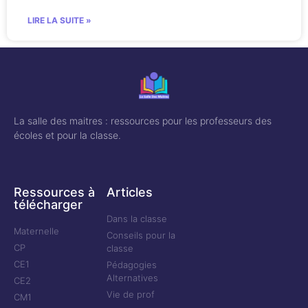
LIRE LA SUITE »
La salle des maitres : ressources pour les professeurs des
écoles et pour la classe.
Ressources à
Articles
télécharger
Dans la classe
Maternelle
Conseils pour la
CP
classe
CE1
Pédagogies
Alternatives
CE2
Vie de prof
CM1