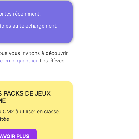
portes récemment.
ibles au téléchargement.
ous vous invitons à découvrir
 en cliquant ici
. Les élèves
S PACKS DE JEUX
ME
CM2 à utiliser en classe.
itée
SAVOIR PLUS