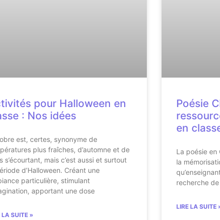
tivités pour Halloween en
Poésie C
asse : Nos idées
ressource
en class
obre est, certes, synonyme de
pératures plus fraîches, d’automne et de
La poésie en C
s s’écourtant, mais c’est aussi et surtout
la mémorisati
période d’Halloween. Créant une
qu’enseignant
iance particulière, stimulant
recherche de 
magination, apportant une dose
LIRE LA SUITE 
E LA SUITE »