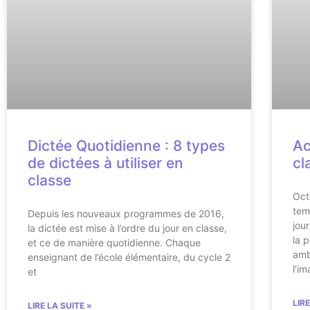
Dictée Quotidienne : 8 types
Ac
de dictées à utiliser en
cl
classe
Oct
tem
Depuis les nouveaux programmes de 2016,
jour
la dictée est mise à l’ordre du jour en classe,
la 
et ce de manière quotidienne. Chaque
amb
enseignant de l’école élémentaire, du cycle 2
l’i
et
LIR
LIRE LA SUITE »