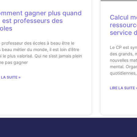
mment gagner plus quand
Calcul m
 est professeurs des
ressourc
oles
service 
e professeur des écoles à beau être le
Le CP est syn
s beau métier du monde, il est loin d’être
des grands, m
i le plus valorisé. Qui ne s’est jamais plein
nouvelles mat
ne pas gagner
mental. Orga
quotidiennes,
E LA SUITE »
LIRE LA SUITE 