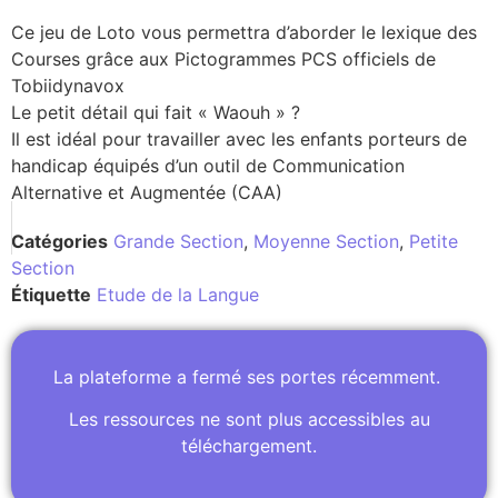
Ce jeu de Loto vous permettra d’aborder le lexique des
Courses grâce aux Pictogrammes PCS officiels de
Tobiidynavox
Le petit détail qui fait « Waouh » ?
Il est idéal pour travailler avec les enfants porteurs de
handicap équipés d’un outil de Communication
Alternative et Augmentée (CAA)
Catégories
Grande Section
,
Moyenne Section
,
Petite
Section
Étiquette
Etude de la Langue
La plateforme a fermé ses portes récemment.
Les ressources ne sont plus accessibles au
téléchargement.