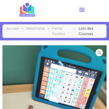
Accueil
>
Maternelle
>
Petite
>
Loto des
Section
Courses