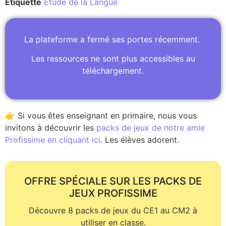
Étiquette
Etude de la Langue
La plateforme a fermé ses portes récemment.
Les ressources ne sont plus accessibles au
téléchargement.
👉 Si vous êtes enseignant en primaire, nous vous
invitons à découvrir les
packs de jeux de notre amie
Profissime en cliquant ici
. Les élèves adorent.
OFFRE SPÉCIALE SUR LES PACKS DE
JEUX PROFISSIME
Découvre 8 packs de jeux du CE1 au CM2 à
utiliser en classe.