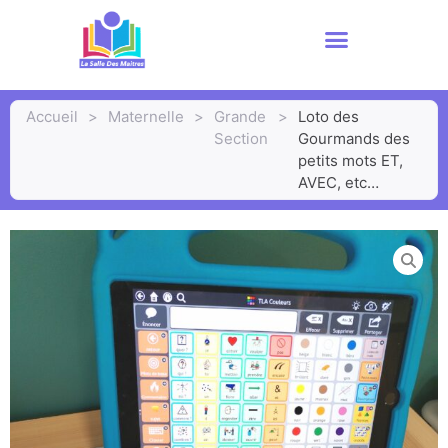
Accueil
>
Maternelle
>
Grande
>
Loto des
Section
Gourmands des
petits mots ET,
AVEC, etc…