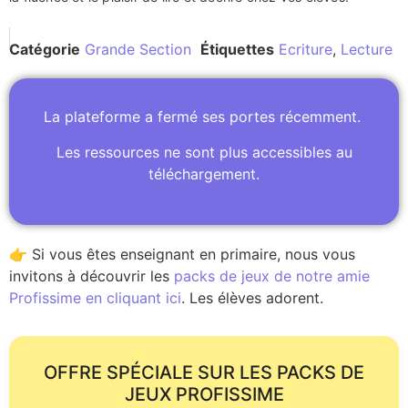
Catégorie
Grande Section
Étiquettes
Ecriture
,
Lecture
La plateforme a fermé ses portes récemment.
Les ressources ne sont plus accessibles au
téléchargement.
👉 Si vous êtes enseignant en primaire, nous vous
invitons à découvrir les
packs de jeux de notre amie
Profissime en cliquant ici
. Les élèves adorent.
OFFRE SPÉCIALE SUR LES PACKS DE
JEUX PROFISSIME