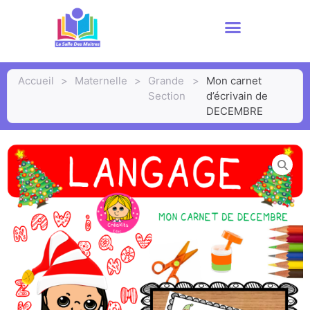
Accueil
>
Maternelle
>
Grande
>
Mon carnet
Section
d’écrivain de
DECEMBRE