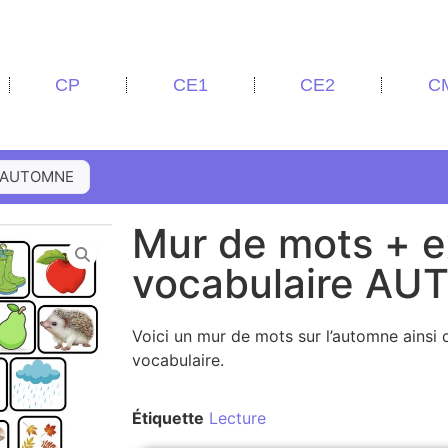
CP
CE1
CE2
C
re AUTOMNE
Mur de mots + e
vocabulaire A
Voici un mur de mots sur l’automne ainsi 
vocabulaire.
Étiquette
Lecture