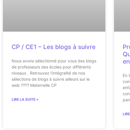
CP / CE1 – Les blogs à suivre
Pr
Qu
en
Nous avons sélectionné pour vous des blogs
de professeurs des écoles pour différents
niveaux. Retrouvez l’intégralité de nos
En 
sélections de blogs à suivre ailleurs sur le
con
web ???? Maternelle CP
enf
con
LIRE LA SUITE »
par
LIR