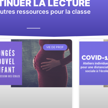
INUER LA LECTURE
utres ressources pour la classe
VIE DE PROF