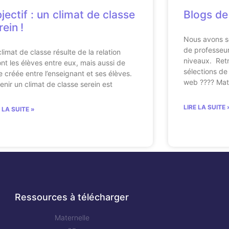
jectif : un climat de classe
Blogs de
rein !
Nous avons s
de professeur
climat de classe résulte de la relation
niveaux. Retr
ont les élèves entre eux, mais aussi de
sélections de 
le créée entre l’enseignant et ses élèves.
web ???? Mat
enir un climat de classe serein est
LIRE LA SUITE 
E LA SUITE »
Ressources à télécharger
Maternelle