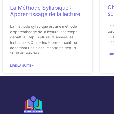
Ob
La Méthode Syllabique :
se
Apprentissage de la lecture
Le 
La méthode syllabique est une méthode
qu’
d’apprentissage de la lecture longtemps
cel
débattue. Depuis plusieurs années les
Obt
Instructions Officielles la préconisent, lui
accordant une place importante depuis
2008 au sein des
LIR
LIRE LA SUITE »