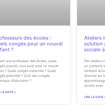
ofesseurs des écoles :
Ateliers 
els congés pour un nouvel
solution 
fant ?
sociale à
tant que professeur des écoles, quels
Des ateliers 
gés pouvez vous avoir pour un nouvel
un contexte sa
ant ? Quels congés maternité ? Quels
sanitaire act
gés paternité ? Quid des congés
directes sur l
entaux d’éducation ?
apprentissag
savoirs avec
E LA SUITE »
LIRE LA SUITE 