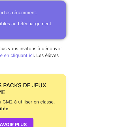
portes récemment.
ibles au téléchargement.
ous vous invitons à découvrir
 en cliquant ici
. Les élèves
S PACKS DE JEUX
ME
CM2 à utiliser en classe.
itée
SAVOIR PLUS