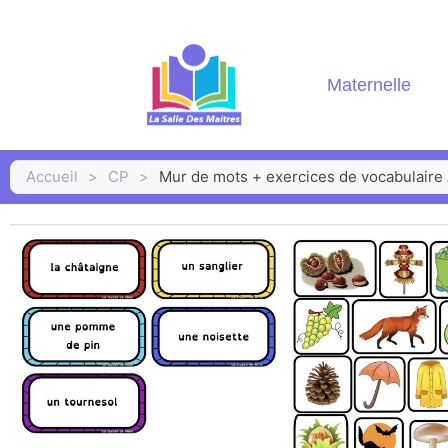
Maternelle
Accueil
>
CP
>
Mur de mots + exercices de vocabulai