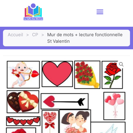
Accueil
>
CP
>
Mur de mots + lecture fonctionnelle
St Valentin