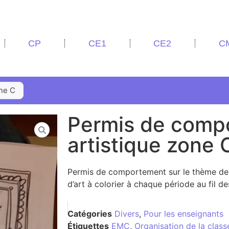
CP
CE1
CE2
C
ne C
Permis de comp
artistique zone 
Permis de comportement sur le thème de l
d’art à colorier à chaque période au fil d
Catégories
Divers
,
Pour les enseignants
Étiquettes
EMC
,
Organisation de la class