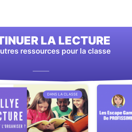
INUER LA LECTURE
utres ressources pour la classe
DANS LA CLASSE