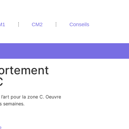
M1
CM2
Conseils
ortement
C
’art pour la zone C. Oeuvre
es semaines.
e